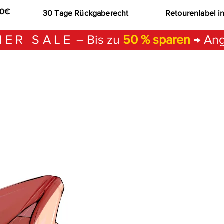
00€
30 Tage Rückgaberecht
Retourenlabel i
ER SALE
– Bis zu
50 % sparen
→ Ang