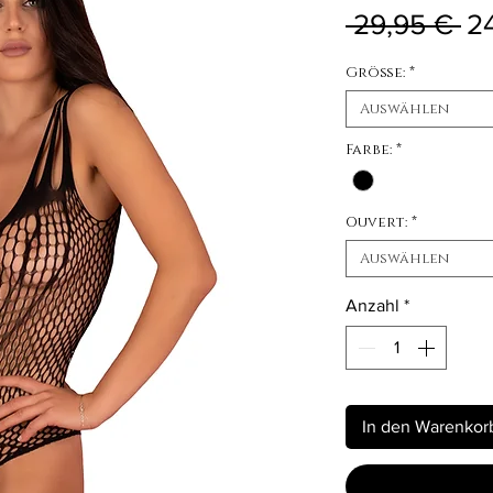
St
 29,95 € 
2
Größe:
*
Auswählen
Farbe:
*
Ouvert:
*
Auswählen
Anzahl
*
In den Warenkor