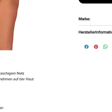
Marke:
LivCo Corsetti Fas
Herstellerinformat
LivCo Corsetti Fas
Polen, 75-847 info
maschigem Netz
enehmen auf der Haut
an