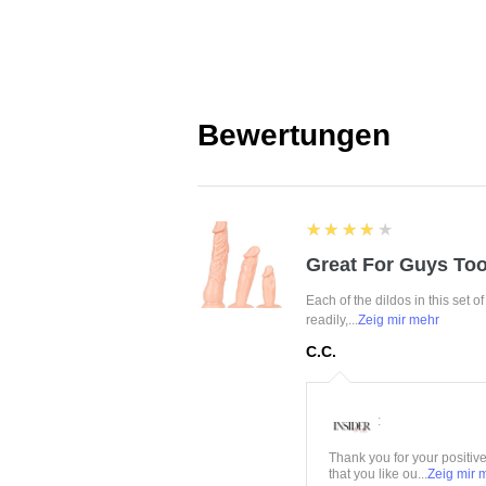
Bewertungen
4
★★★★★
Great For Guys Too
Each of the dildos in this set o
readily,...
Zeig mir mehr
C.C.
:
Thank you for your positiv
that you like ou...
Zeig mir 