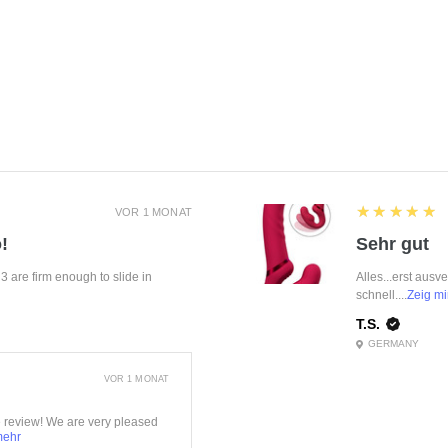
5
★★★★★
VOR 1 MONAT
!
Sehr gut
f 3 are firm enough to slide in
Alles...erst ausv
schnell....
Zeig mi
T.S.
GERMANY
VOR 1 MONAT
e review! We are very pleased
mehr