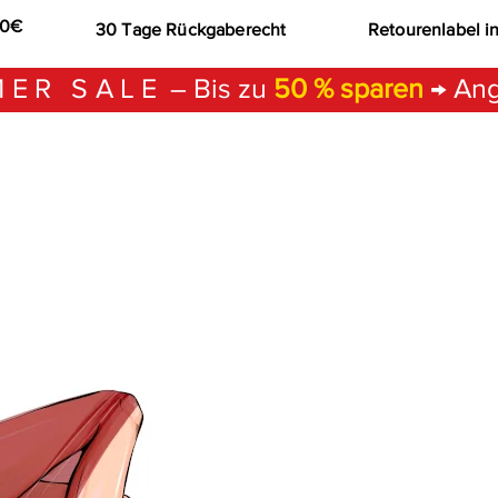
00€
30 Tage Rückgaberecht
Retourenlabel i
ER SALE
– Bis zu
50 % sparen
→ Ang