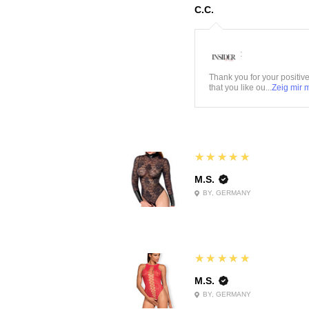
C.C.
:
Thank you for your positiv
that you like ou...
Zeig mir 
5
★★★★★
M.S.
BY, GERMANY
5
★★★★★
M.S.
BY, GERMANY