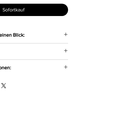
Sofortkauf
einen Blick:
odystocking
hion
ionen:
id, 10%Elasthan
hion Wenedów 1 A Koszalin,
@livcocorsetti.eu