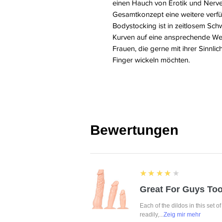
einen Hauch von Erotik und Nerven
Gesamtkonzept eine weitere verf
Bodystocking ist in zeitlosem Sch
Kurven auf eine ansprechende Weis
Frauen, die gerne mit ihrer Sinnli
Finger wickeln möchten.
Bewertungen
4
★★★★★
Great For Guys Too
Each of the dildos in this set o
readily,...
Zeig mir mehr