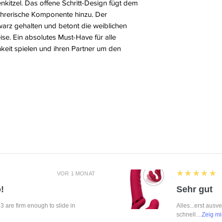
kitzel. Das offene Schritt-Design fügt dem
ührerische Komponente hinzu. Der
warz gehalten und betont die weiblichen
e. Ein absolutes Must-Have für alle
chkeit spielen und ihren Partner um den
5
★★★★★
VOR 1 MONAT
!
Sehr gut
f 3 are firm enough to slide in
Alles...erst ausv
schnell....
Zeig mi