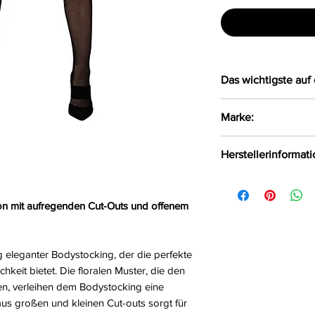
Das wichtigste auf 
Bezaubernder B
Marke:
Im Schritt offen
Größe:
S/L
LivCo Corsetti Fas
Herstellerinformat
Farbe:
schwarz
Material:
90%Polyam
LivCo Corsetti Fas
Polen, 75-847 info
on mit aufregenden Cut-Outs und offenem
ig eleganter Bodystocking, der die perfekte
keit bietet. Die floralen Muster, die den
, verleihen dem Bodystocking eine
aus großen und kleinen Cut-outs sorgt für