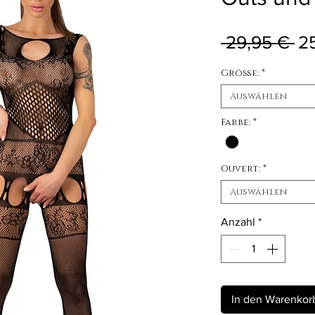
St
 29,95 € 
2
Größe:
*
Auswählen
Farbe:
*
Ouvert:
*
Auswählen
Anzahl
*
In den Warenkor