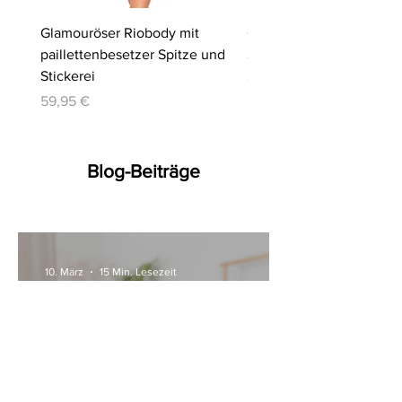
Glamouröser Riobody mit
Ouvert-Set mit Hebe-BH
paillettenbesetzer Spitze und
Slip | Cottelli LINGERIE
Stickerei
Preis
64,95 €
Preis
59,95 €
Blog-Beiträge
10. März
15 Min. Lesezeit