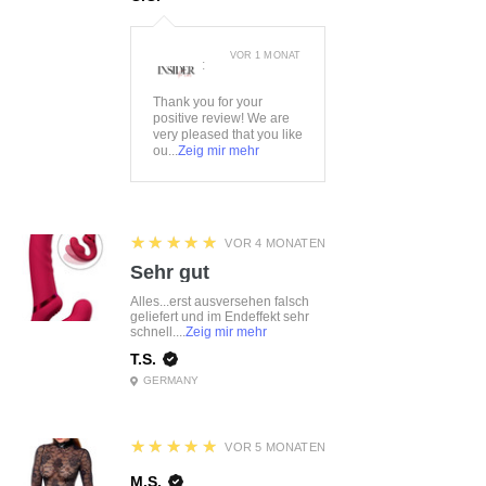
VOR 1 MONAT
:
Thank you for your
positive review! We are
very pleased that you like
ou...
Zeig mir mehr
5
★★★★★
VOR 4 MONATEN
Sehr gut
Alles...erst ausversehen falsch
geliefert und im Endeffekt sehr
schnell....
Zeig mir mehr
T.S.
GERMANY
5
★★★★★
VOR 5 MONATEN
M.S.