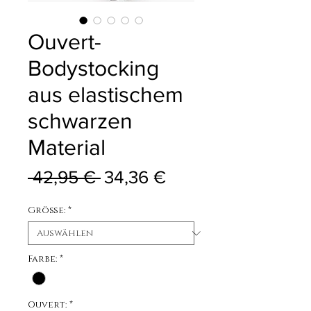
Ouvert-
Bodystocking
aus elastischem
schwarzen
Material
Standardpreis
Sale-Preis
 42,95 € 
34,36 €
Größe:
*
Farbe:
*
Ouvert:
*