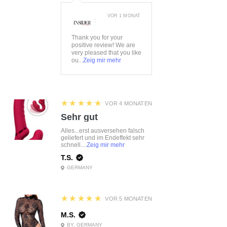
VOR 1 MONAT
:
Thank you for your
positive review! We are
very pleased that you like
ou...
Zeig mir mehr
5
★★★★★
VOR 4 MONATEN
Sehr gut
Alles...erst ausversehen falsch
geliefert und im Endeffekt sehr
schnell....
Zeig mir mehr
T.S.
GERMANY
5
★★★★★
VOR 5 MONATEN
M.S.
BY, GERMANY