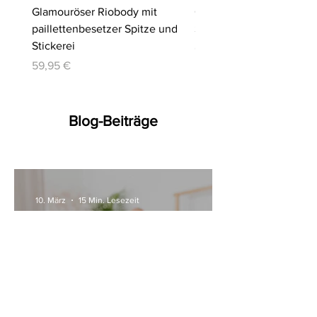
Glamouröser Riobody mit
Ouvert-Set mit Hebe-BH
paillettenbesetzer Spitze und
Slip | Cottelli LINGERIE
Stickerei
Preis
64,95 €
Preis
59,95 €
Blog-Beiträge
10. März
15 Min. Lesezeit