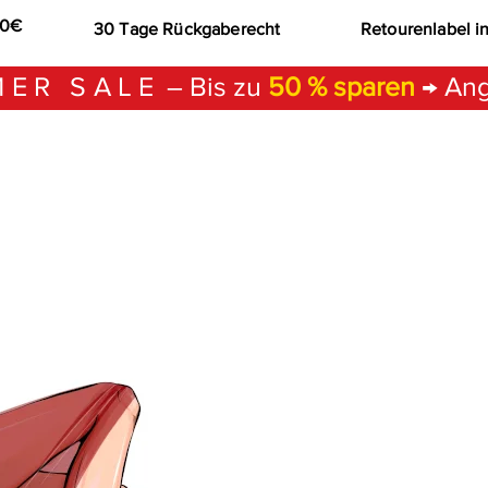
00€
30 Tage Rückgaberecht
Retourenlabel i
ER SALE
– Bis zu
50 % sparen
→ Ang