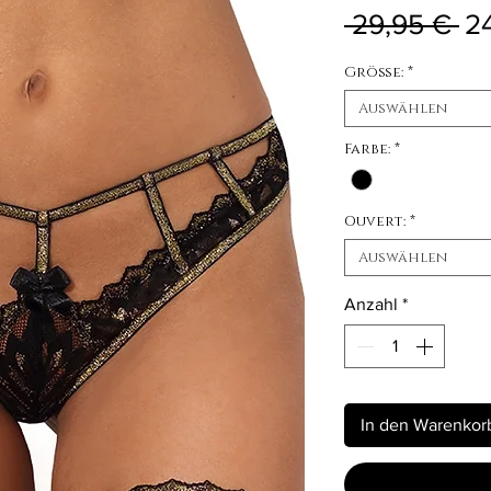
St
 29,95 € 
2
Größe:
*
Auswählen
Farbe:
*
Ouvert:
*
Auswählen
Anzahl
*
In den Warenkor