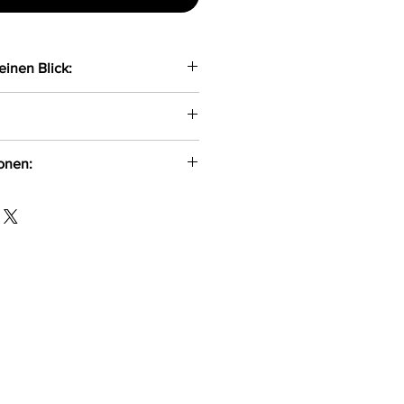
einen Blick:
ifarbiger String gefertigt aus
en
inzigartig
ionen:
t angenehmen auf der Haut
 XL
 ul. Pana Tadeusza 1/1
d
5-521 info@axami.pl
id, 11%Elasthan, 5%Baumwolle