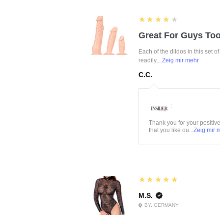
4
★★★★★
Great For Guys Too
Each of the dildos in this set o
readily,...
Zeig mir mehr
C.C.
:
Thank you for your positiv
that you like ou...
Zeig mir 
5
★★★★★
M.S.
BY, GERMANY