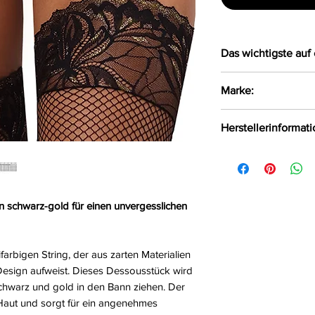
Das wichtigste auf 
Bezaubernder zwe
Marke:
zarten Materiali
Das Design ist e
Axami
Herstellerinformat
Der String lieg
Größe:
XS, S, M, L,
Axami Sp.z o.o Sp.k
Farbe:
schwarz-gol
Białystok, Polen, 1
Material:
84%Polyam
in schwarz-gold für einen unvergesslichen
rbigen String, der aus zarten Materialien
s Design aufweist. Dieses Dessousstück wird
schwarz und gold in den Bann ziehen. Der
 Haut und sorgt für ein angenehmes