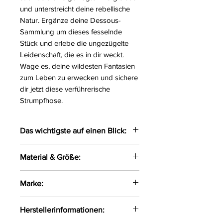
und unterstreicht deine rebellische
Natur. Ergänze deine Dessous-
Sammlung um dieses fesselnde
Stück und erlebe die ungezügelte
Leidenschaft, die es in dir weckt.
Wage es, deine wildesten Fantasien
zum Leben zu erwecken und sichere
dir jetzt diese verführerische
Strumpfhose.
Das wichtigste auf einen Blick:
Bezauberndes Strumpfhose
Material & Größe:
gefertigt aus anschmiegsamen
Materialien
Größe:
S/M, L/XL, XXL
Marke:
Auf der Rückseite mit einer
Material:
80%Polyamid,
schwarzen Naht in der
20%Elasthan
Avanua
kompletten Länge versehen
Herstellerinformationen:
Stärke:
20DEN
Im Schritt offen