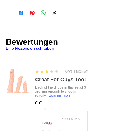
FHU MATAR Jarosław Gryla Ul.
Am offenen Schritt mit einem
Siemońska 11 Będzin, Polen, 42-
eingearbeiteten Muster
500 kontakt@passion.pl
versehen
Bewertungen
Eine Rezension schreiben
4
★★★★★
VOR 1 MONAT
Great For Guys Too!
Each of the dildos in this set of 3
are firm enough to slide in
readily,...
Zeig mir mehr
C.C.
VOR 1 MONAT
: