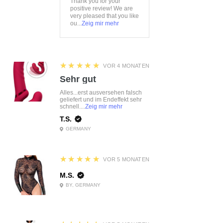
Thank you for your
positive review! We are
very pleased that you like
ou...
Zeig mir mehr
5
★★★★★
VOR 4 MONATEN
Sehr gut
Alles...erst ausversehen falsch
geliefert und im Endeffekt sehr
schnell....
Zeig mir mehr
T.S.
GERMANY
5
★★★★★
VOR 5 MONATEN
M.S.
BY, GERMANY