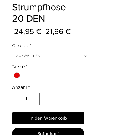
Strumpfhose -
20 DEN
Standardpreis
Sale-Preis
 24,95 € 
21,96 €
Größe:
*
Farbe:
*
Anzahl
*
In den Warenkorb
Sofortkauf