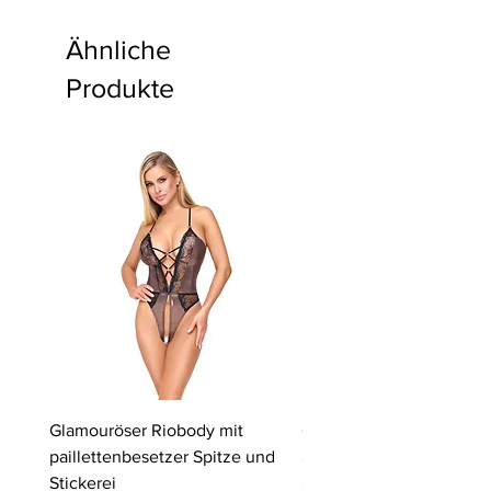
Ähnliche
Produkte
Glamouröser Riobody mit
Ouvert-Set mit Hebe-BH
paillettenbesetzer Spitze und
Slip | Cottelli LINGERIE
Stickerei
Preis
64,95 €