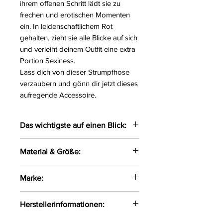
ihrem offenen Schritt lädt sie zu
frechen und erotischen Momenten
ein. In leidenschaftlichem Rot
gehalten, zieht sie alle Blicke auf sich
und verleiht deinem Outfit eine extra
Portion Sexiness.
Lass dich von dieser Strumpfhose
verzaubern und gönn dir jetzt dieses
aufregende Accessoire.
Das wichtigste auf einen Blick:
Sexy Strumpfhose gefertigt aus
Material & Größe:
zarten Materialien
Obenrum mit einem breiten,
Größe:
S/M, L/XL
Marke:
elastischen Spitzenrand
Material:
80%Polyamid,
versehen
20%Elasthan
Avanua
Die Strumpfhose passt sich
Herstellerinformationen:
Stärke:
20DEN
optimal der Bein- und Hüftform