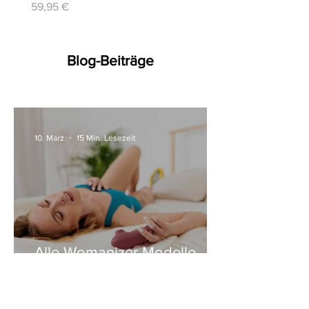
Preis
59,95 €
Blog-Beiträge
10. März
15 Min. Lesezeit
Alle Womanizer Modelle
2026 im Überblick –
Unterschiede einfach erklärt