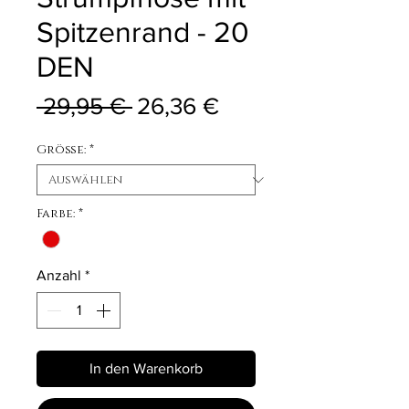
Spitzenrand - 20
DEN
Standardpreis
Sale-Preis
 29,95 € 
26,36 €
Größe:
*
Farbe:
*
Anzahl
*
In den Warenkorb