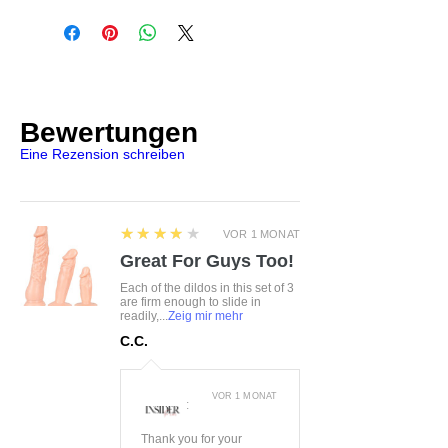
FHU MATAR Jarosław Gryla Ul.
an
Siemońska 11 Będzin, Polen, 42-
Im Schritt offen
500 kontakt@passion.pl
Bewertungen
Eine Rezension schreiben
4
★★★★★
VOR 1 MONAT
Great For Guys Too!
Each of the dildos in this set of 3
are firm enough to slide in
readily,...
Zeig mir mehr
C.C.
VOR 1 MONAT
:
Thank you for your