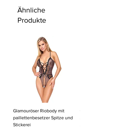
Ähnliche
Produkte
Glamouröser Riobody mit
Ouvert-Set mit Hebe-BH
paillettenbesetzer Spitze und
Slip | Cottelli LINGERIE
Stickerei
Preis
64,95 €