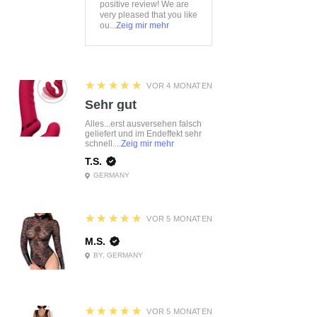
positive review! We are
very pleased that you like
ou...
Zeig mir mehr
5
★★★★★
VOR 4 MONATEN
Sehr gut
Alles...erst ausversehen falsch
geliefert und im Endeffekt sehr
schnell....
Zeig mir mehr
T.S.
GERMANY
5
★★★★★
VOR 5 MONATEN
M.S.
BY, GERMANY
5
★★★★★
VOR 5 MONATEN