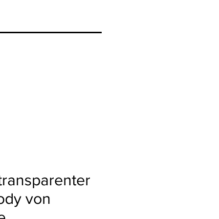
transparenter
ody von
e