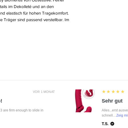
tails im Dekolleté und an den
nd elastisch für hohen Tragekomfort.
e Träger sind passend verstellbar. Im
5
★★★★★
VOR 1 MONAT
!
Sehr gut
f 3 are firm enough to slide in
Alles...erst ausv
schnell....
Zeig mi
T.S.