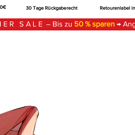
00€
30 Tage Rückgaberecht
Retourenlabel i
ER SALE
– Bis zu
50 % sparen
→ Ang