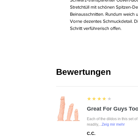
Stretchtüll mit schönen Spitzen-De
Beinausschnitten. Rundum weich u
Vorne dezentes Schmuckdetail. Di
Schritt verführerisch offen.
Bewertungen
4
★★★★★
Great For Guys Too
Each of the dildos in this set o
readily,...
Zeig mir mehr
C.C.