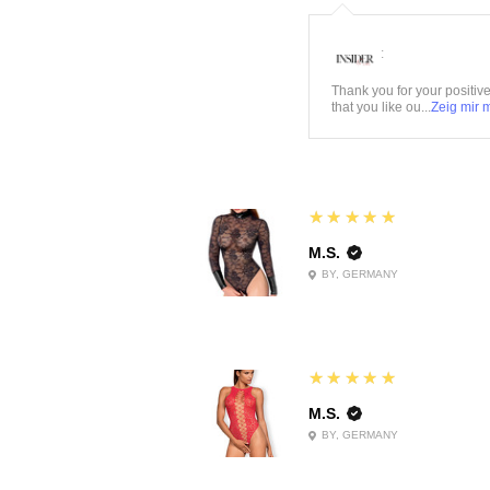
:
Thank you for your positiv
that you like ou...
Zeig mir 
5
★★★★★
M.S.
BY, GERMANY
5
★★★★★
M.S.
BY, GERMANY