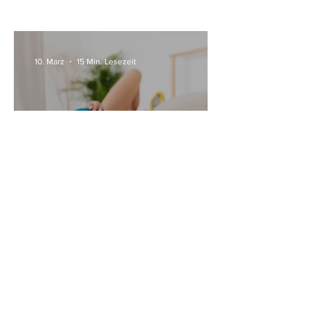
10. März
15 Min. Lesezeit
Alle Womanizer Modelle
2026 im Überblick –
Unterschiede einfach erklärt
3. Jan.
5 Min. Lesezeit