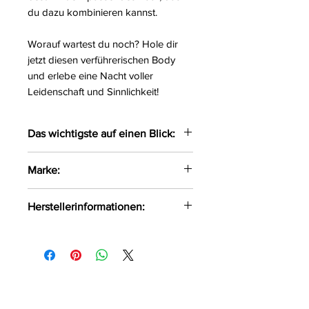
du dazu kombinieren kannst.
Worauf wartest du noch? Hole dir
jetzt diesen verführerischen Body
und erlebe eine Nacht voller
Leidenschaft und Sinnlichkeit!
Das wichtigste auf einen Blick:
Verführerischer Body gefertigt
Marke:
aus zarter Spitze
Mit verstellbaren Trägern und
Obsessive
Herstellerinformationen:
einem Verschluss auf der
Rückseite
AMOCARAT SP. Z O.O
Mit verstellbaren, nicht
Krolewska Street 1
abnehmbaren Strapshaltern
Czaniec, Polen, 43-354
Im Schritt offen
info@obsessive.com
Achtung: Ohne Strümpfe
Größe:
S/M, L/XL