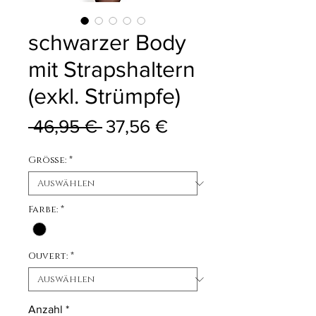
schwarzer Body
mit Strapshaltern
(exkl. Strümpfe)
Standardpreis
Sale-Preis
 46,95 € 
37,56 €
Größe:
*
Farbe:
*
Ouvert:
*
Anzahl
*