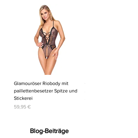
Glamouröser Riobody mit
Ouvert-Set mit Hebe-BH
paillettenbesetzer Spitze und
Slip | Cottelli LINGERIE
Stickerei
Preis
64,95 €
Preis
59,95 €
Blog-Beiträge