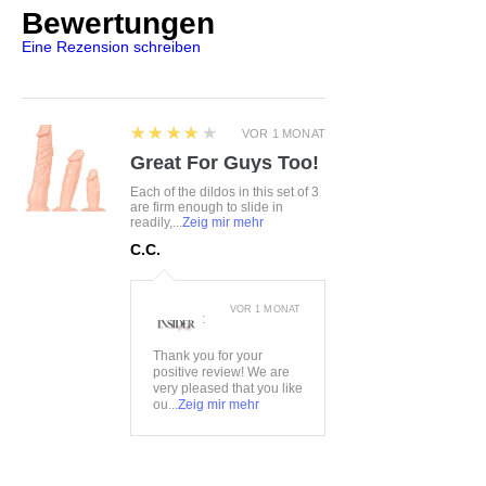
Bewertungen
Farbe:
schwarz
Eine Rezension schreiben
Material:
90%Polyamid,
10%Elasthan
4
★★★★★
VOR 1 MONAT
Great For Guys Too!
Each of the dildos in this set of 3
are firm enough to slide in
readily,...
Zeig mir mehr
C.C.
VOR 1 MONAT
:
Thank you for your
positive review! We are
very pleased that you like
ou...
Zeig mir mehr