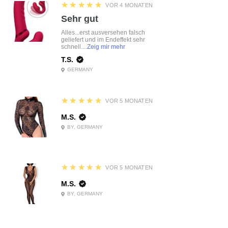
5
★★★★★
VOR 4 MONATEN
Sehr gut
Alles...erst ausversehen falsch
geliefert und im Endeffekt sehr
schnell....
Zeig mir mehr
T.S.
GERMANY
5
★★★★★
VOR 5 MONATEN
M.S.
BY, GERMANY
5
★★★★★
VOR 5 MONATEN
M.S.
BY, GERMANY