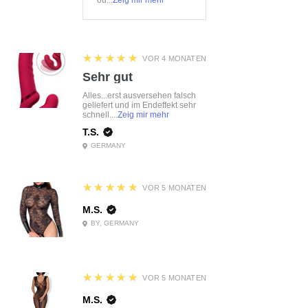
ou...
Zeig mir mehr
5
★★★★★
VOR 4 MONATEN
Sehr gut
Alles...erst ausversehen falsch
geliefert und im Endeffekt sehr
schnell....
Zeig mir mehr
T.S.
GERMANY
5
★★★★★
VOR 5 MONATEN
M.S.
BY, GERMANY
5
★★★★★
VOR 5 MONATEN
M.S.