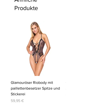
Produkte
Glamouröser Riobody mit
Ouvert-Set mit Hebe-BH
paillettenbesetzer Spitze und
Slip | Cottelli LINGERIE
Stickerei
Preis
64,95 €
Preis
59,95 €