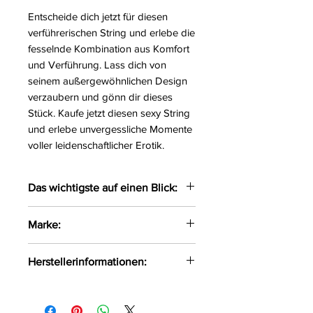
Entscheide dich jetzt für diesen
verführerischen String und erlebe die
fesselnde Kombination aus Komfort
und Verführung. Lass dich von
seinem außergewöhnlichen Design
verzaubern und gönn dir dieses
Stück. Kaufe jetzt diesen sexy String
und erlebe unvergessliche Momente
voller leidenschaftlicher Erotik.
Das wichtigste auf einen Blick:
Verführerischer String gefertigt
Marke:
in einem außergewöhnlichen
Design
Obsessive
Herstellerinformationen:
Das weiche Material liegt
angenehmen auf der Haut
AMOCARAT SP. Z O.O
Im Schritt offen
Krolewska Street 1