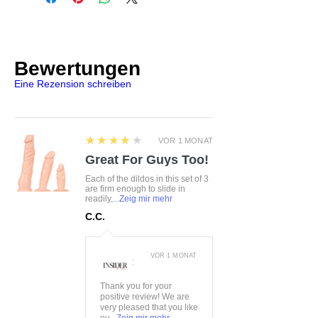
Größe:
S/M, L/XL
Czaniec, Polen, 43-354
Farbe:
schwarz
info@obsessive.com
Material:
90%Polyamid,
10%Elasthan
Bewertungen
Eine Rezension schreiben
4
★★★★★
VOR 1 MONAT
Great For Guys Too!
Each of the dildos in this set of 3
are firm enough to slide in
readily,...
Zeig mir mehr
C.C.
VOR 1 MONAT
:
Thank you for your
positive review! We are
very pleased that you like