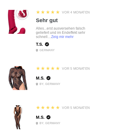
5
★★★★★
VOR 4 MONATEN
Sehr gut
Alles...erst ausversehen falsch
geliefert und im Endeffekt sehr
schnell....
Zeig mir mehr
T.S.
GERMANY
5
★★★★★
VOR 5 MONATEN
M.S.
BY, GERMANY
5
★★★★★
VOR 5 MONATEN
M.S.
BY, GERMANY