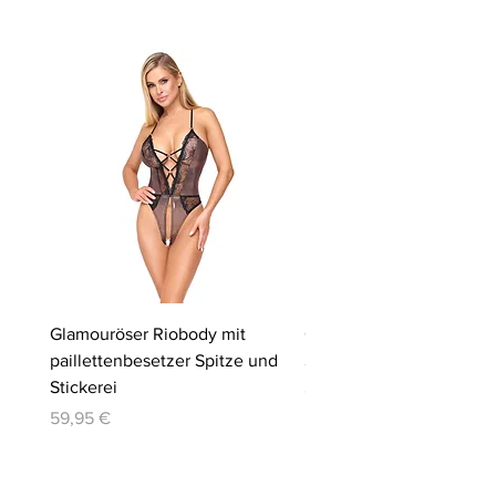
Glamouröser Riobody mit
Ouvert-Set mit Hebe-BH
paillettenbesetzer Spitze und
Slip | Cottelli LINGERIE
Stickerei
Preis
64,95 €
Preis
59,95 €