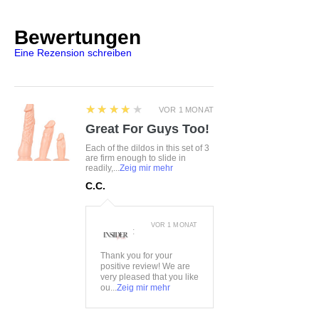
passt sich optimal an und liegt
angenehmen auf der Haut
Bewertungen
Größe:
S/M, L/XL
Eine Rezension schreiben
Farbe:
schwarz
Material:
75%Polyester,
15%Polyamid, 10%Elasthan
4
★★★★★
VOR 1 MONAT
Great For Guys Too!
Each of the dildos in this set of 3
are firm enough to slide in
readily,...
Zeig mir mehr
C.C.
VOR 1 MONAT
:
Thank you for your
positive review! We are
very pleased that you like
ou...
Zeig mir mehr