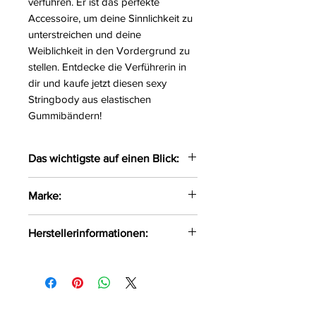
verführen. Er ist das perfekte
Accessoire, um deine Sinnlichkeit zu
unterstreichen und deine
Weiblichkeit in den Vordergrund zu
stellen. Entdecke die Verführerin in
dir und kaufe jetzt diesen sexy
Stringbody aus elastischen
Gummibändern!
Das wichtigste auf einen Blick:
Sexy Stringbody gefertigt aus
Marke:
elastischen Gummibändern
Mit eingearbeiteten Bügeln
Passion
Herstellerinformationen:
und einem verstellbaren
Hakenverschluss
FHU MATAR Jarosław Gryla
auf der Rückseite
Ul. Siemońska 11
Die Cups sind offen
Będzin, Polen, 42-500
Das sehr elastische Material
kontakt@passion.pl