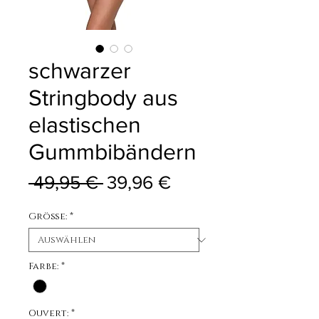
schwarzer
Stringbody aus
elastischen
Gummbibändern
Standardpreis
Sale-Preis
 49,95 € 
39,96 €
Größe:
*
Farbe:
*
Ouvert:
*