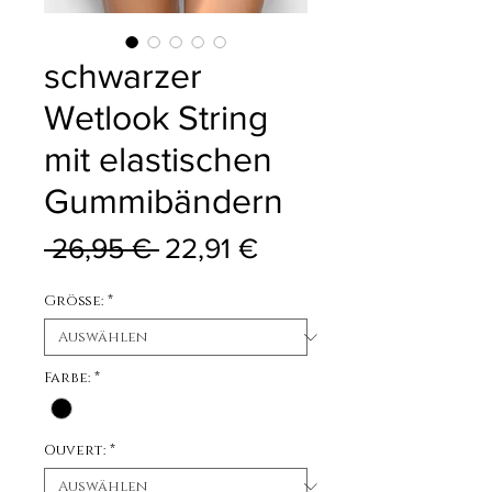
schwarzer
Wetlook String
mit elastischen
Gummibändern
Standardpreis
Sale-Preis
 26,95 € 
22,91 €
Größe:
*
Farbe:
*
Ouvert:
*