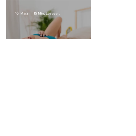
10. März
15 Min. Lesezeit
Alle Womanizer Modelle
2026 im Überblick –
Unterschiede einfach erklärt
3. Jan.
5 Min. Lesezeit