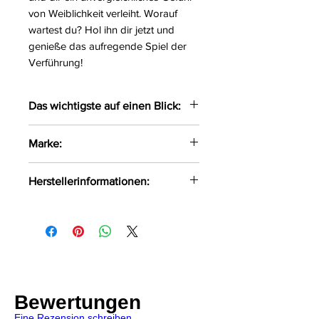
von Weiblichkeit verleiht. Worauf
wartest du? Hol ihn dir jetzt und
genieße das aufregende Spiel der
Verführung!
Das wichtigste auf einen Blick:
Sexy Wetlook String
Marke:
Seitlich mit 2 Gummibändern
versehen
Axami
Herstellerinformationen:
Durch die Gummibänder sitzt
der String perfekt
Axami Sp.z o.o Sp.k ul. Pana
Größe:
S, M, L, XL
Tadeusza 1/1 Białystok, Polen, 15-
Farbe:
schwarz
521 info@axami.pl
Material:
84%Polyester,
14%Baumwolle, 2%Elasthan
Lieferumfang:
String
Bewertungen
Eine Rezension schreiben