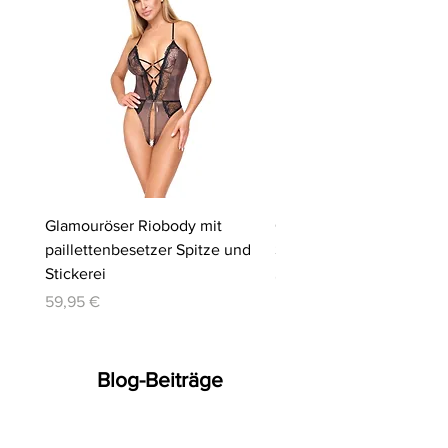
Glamouröser Riobody mit
Ouvert-Set mit Hebe-BH
paillettenbesetzer Spitze und
Slip | Cottelli LINGERIE
Stickerei
Preis
64,95 €
Preis
59,95 €
Blog-Beiträge