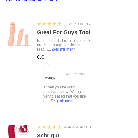
4
★★★★★
VOR 1 MONAT
Great For Guys Too!
Each of the dildos in this set of 3
are firm enough to slide in
readily,...
Zeig mir mehr
C.C.
VOR 1 MONAT
:
Thank you for your
positive review! We are
very pleased that you like
ou...
Zeig mir mehr
5
★★★★★
VOR 4 MONATEN
Sehr gut