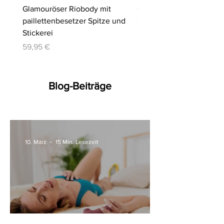
Glamouröser Riobody mit
Ouvert-Set mit Hebe-BH
paillettenbesetzer Spitze und
Slip | Cottelli LINGERIE
Stickerei
Preis
64,95 €
Preis
59,95 €
Blog-Beiträge
10. März
15 Min. Lesezeit