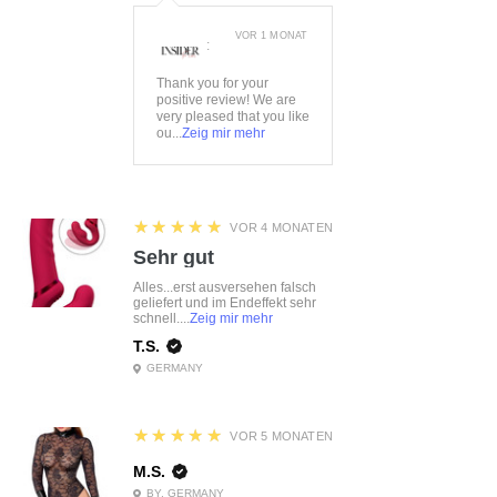
VOR 1 MONAT
:
Thank you for your
positive review! We are
very pleased that you like
ou...
Zeig mir mehr
5
★★★★★
VOR 4 MONATEN
Sehr gut
Alles...erst ausversehen falsch
geliefert und im Endeffekt sehr
schnell....
Zeig mir mehr
T.S.
GERMANY
5
★★★★★
VOR 5 MONATEN
M.S.
BY, GERMANY