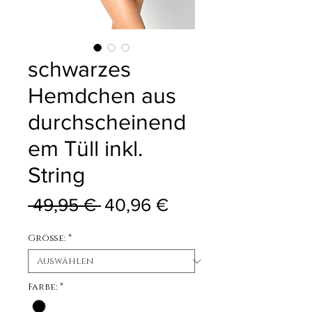
schwarzes
Hemdchen aus
durchscheinend
em Tüll inkl.
String
Standardpreis
Sale-Preis
 49,95 € 
40,96 €
Größe:
*
Farbe:
*