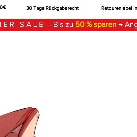
00€
30 Tage Rückgaberecht
Retourenlabel i
ER SALE
– Bis zu
50 % sparen
→ Ang