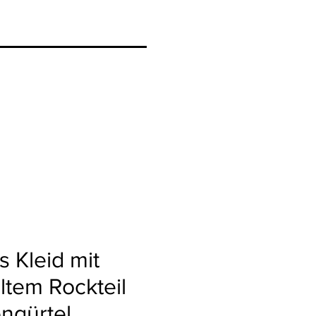
 Kleid mit
ltem Rockteil
engürtel