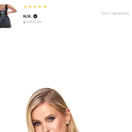
5
★★★★★
VOR 7 MONATEN
H.H.
KÖLN, NW