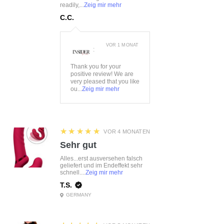
readily,...
Zeig mir mehr
Größe:
S/M, L/XL
C.C.
Farbe:
schwarz
Material:
88%Polyester
12%Elasthan
VOR 1 MONAT
:
Thank you for your
positive review! We are
very pleased that you like
ou...
Zeig mir mehr
5
★★★★★
VOR 4 MONATEN
Sehr gut
Alles...erst ausversehen falsch
geliefert und im Endeffekt sehr
schnell....
Zeig mir mehr
T.S.
GERMANY