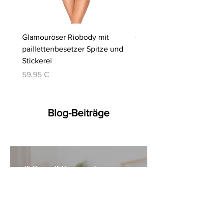
Glamouröser Riobody mit
Ouvert-Set mit Hebe-BH
paillettenbesetzer Spitze und
Slip | Cottelli LINGERIE
Stickerei
Preis
64,95 €
Preis
59,95 €
Blog-Beiträge
10. März
15 Min. Lesezeit