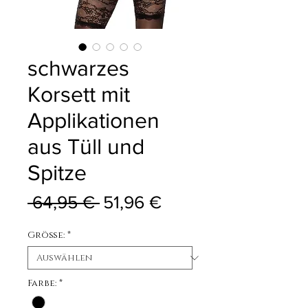
schwarzes
Korsett mit
Applikationen
aus Tüll und
Spitze
Standardpreis
Sale-Preis
 64,95 € 
51,96 €
Größe:
*
Farbe:
*