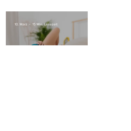
10. März
15 Min. Lesezeit
Alle Womanizer Modelle
2026 im Überblick –
Unterschiede einfach erklärt
3. Jan.
5 Min. Lesezeit