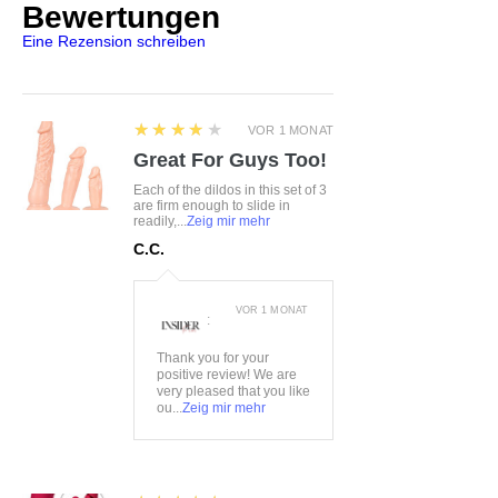
Bewertungen
Farbe:
silber
Eine Rezension schreiben
Material:
97%Polyester,
3%Elasthan
4
★★★★★
VOR 1 MONAT
Great For Guys Too!
Each of the dildos in this set of 3
are firm enough to slide in
readily,...
Zeig mir mehr
C.C.
VOR 1 MONAT
:
Thank you for your
positive review! We are
very pleased that you like
ou...
Zeig mir mehr