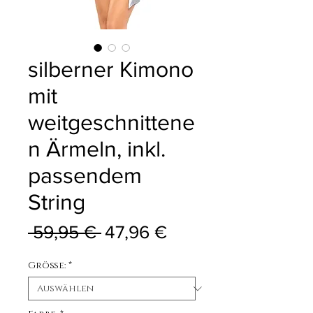
silberner Kimono
mit
weitgeschnittene
n Ärmeln, inkl.
passendem
String
Standardpreis
Sale-Preis
 59,95 € 
47,96 €
Größe:
*