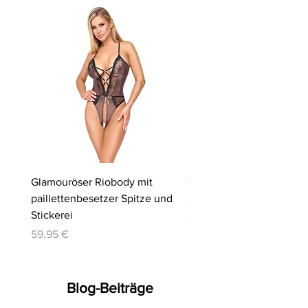
Glamouröser Riobody mit
Ouvert-Set mit Hebe-BH
paillettenbesetzer Spitze und
Slip | Cottelli LINGERIE
Stickerei
Preis
64,95 €
Preis
59,95 €
Blog-Beiträge