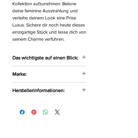
Kollektion aufzunehmen. Betone
deine feminine Ausstrahlung und
verleihe deinem Look eine Prise
Luxus. Sichere dir noch heute dieses
einzigartige Stück und lasse dich von
seinem Charme verführen.
Das wichtigste auf einen Blick:
Bezaubernder Kimono mit
Marke:
langen sowie
weitgeschnittenen Ärmeln
Beauty Night Fashion
Herstellerinformationen:
Das weiche Material liegt
angenehmen auf der Haut
Beauty Night Fashion Jabłoniowa
Der Kimono wird um die
7 Wręczyca Wielka, Polen, 42-130
Hüften mittels einer Schleife
info@beautynight.pl
gebunden
Dazu ein passender String
Größe:
S/L