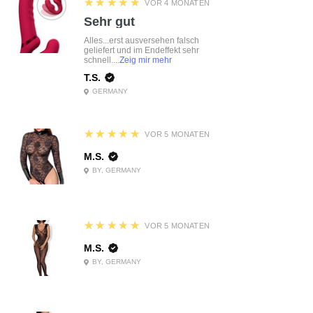
5
★★★★★
VOR 4 MONATEN
Sehr gut
Alles...erst ausversehen falsch
geliefert und im Endeffekt sehr
schnell....
Zeig mir mehr
T.S.
GERMANY
5
★★★★★
VOR 5 MONATEN
M.S.
BY, GERMANY
5
★★★★★
VOR 5 MONATEN
M.S.
BY, GERMANY