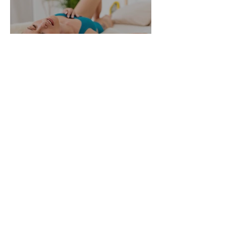
Alle Womanizer Modelle
2026 im Überblick –
Unterschiede einfach erklärt
3. Jan.
5 Min. Lesezeit
Produktbewertung: Der neue
Womanizer Next Duo im