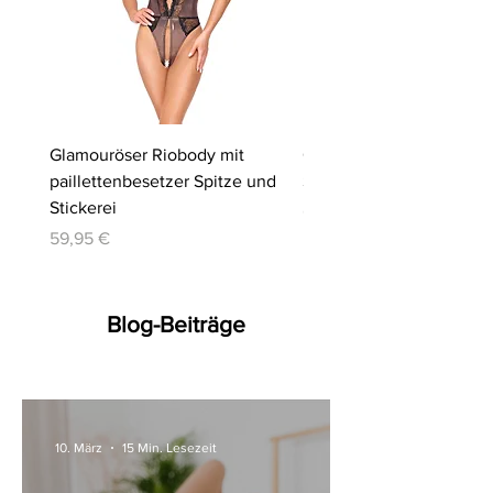
Glamouröser Riobody mit
Ouvert-Set mit Hebe-BH
paillettenbesetzer Spitze und
Slip | Cottelli LINGERIE
Stickerei
Preis
64,95 €
Preis
59,95 €
Blog-Beiträge
10. März
15 Min. Lesezeit