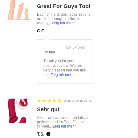
Great For Guys Too!
Each of the dildos in this set of 3
are firm enough to slide in
readily,...
Zeig mir mehr
C.C.
VOR 1 MONAT
:
Thank you for your
positive review! We are
very pleased that you like
ou...
Zeig mir mehr
5
★★★★★
VOR 4 MONATEN
Sehr gut
Alles...erst ausversehen falsch
geliefert und im Endeffekt sehr
schnell....
Zeig mir mehr
T.S.