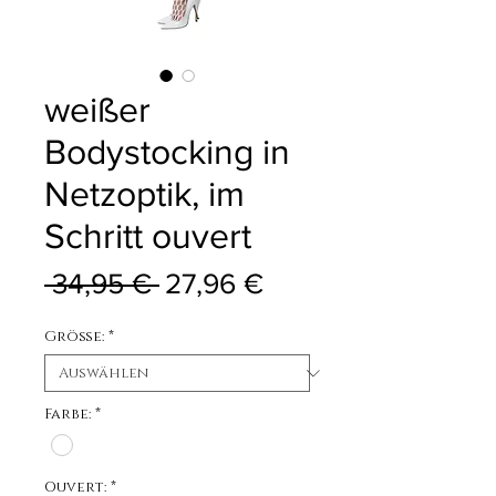
weißer
Bodystocking in
Netzoptik, im
Schritt ouvert
Standardpreis
Sale-Preis
 34,95 € 
27,96 €
Größe:
*
Farbe:
*
Ouvert:
*