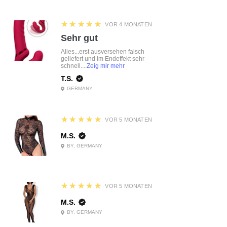
5
★★★★★
VOR 4 MONATEN
Sehr gut
Alles...erst ausversehen falsch
geliefert und im Endeffekt sehr
schnell....
Zeig mir mehr
T.S.
GERMANY
5
★★★★★
VOR 5 MONATEN
M.S.
BY, GERMANY
5
★★★★★
VOR 5 MONATEN
M.S.
BY, GERMANY