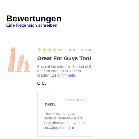
85CD
Farbe:
weiß
Bewertungen
Material:
85%Polyamid,
Eine Rezension schreiben
10%Elasthan, 5%Baumwolle
4
★★★★★
VOR 1 MONAT
Great For Guys Too!
Each of the dildos in this set of 3
are firm enough to slide in
readily,...
Zeig mir mehr
C.C.
VOR 1 MONAT
:
Thank you for your
positive review! We are
very pleased that you like
ou...
Zeig mir mehr