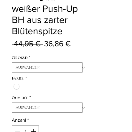
weißer Push-Up
BH aus zarter
Blütenspitze
Standardpreis
Sale-Preis
 44,95 € 
36,86 €
Größe:
*
Farbe:
*
Ouvert:
*
Anzahl
*