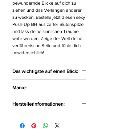
bewundernde Blicke auf dich zu
ziehen und das Verlangen anderer
zu wecken. Bestelle jetzt diesen sexy
Push-Up BH aus zarter Blütenspitze
und lass deine sinnlichen Träume
wahr werden. Zeige der Welt deine
verführerische Seite und fühle dich
unwiderstehlich!
Das wichtigste auf einen Blick:
Sexy Push-UP BH gefertigt aus
Marke:
zarter Blütenspitze
Mit eingearbeiteten Bügeln
Róza
Herstellerinformationen:
und verstellbaren Trägern
Zwischen den Cups mit einem
P.P.U.H.Róża Dorota Różycka
glänzendem Schmuckstück
Grądy 5 Działoszyn, Polen, 98-
versehen
355 export@roza-bielizna.pl
Größe:
70BC, 75BCD, 80BCD,