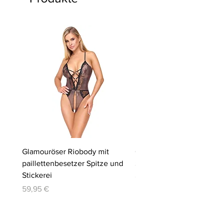
Glamouröser Riobody mit
Ouvert-Set mit Hebe-BH
paillettenbesetzer Spitze und
Slip | Cottelli LINGERIE
Stickerei
Preis
64,95 €
Preis
59,95 €