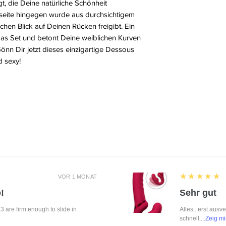
t, die Deine natürliche Schönheit
kseite hingegen wurde aus durchsichtigem
ischen Blick auf Deinen Rücken freigibt. Ein
das Set und betont Deine weiblichen Kurven
Gönn Dir jetzt dieses einzigartige Dessous
d sexy!
5
★★★★★
VOR 1 MONAT
!
Sehr gut
f 3 are firm enough to slide in
Alles...erst ausv
schnell....
Zeig mi