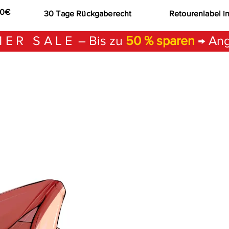
00€
30 Tage Rückgaberecht
Retourenlabel i
ER SALE
– Bis zu
50 % sparen
→ Ang