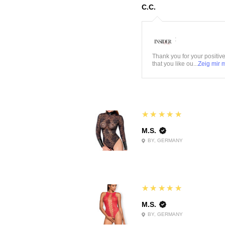
C.C.
:
Thank you for your positiv
that you like ou...
Zeig mir 
5
★★★★★
M.S.
BY, GERMANY
5
★★★★★
M.S.
BY, GERMANY