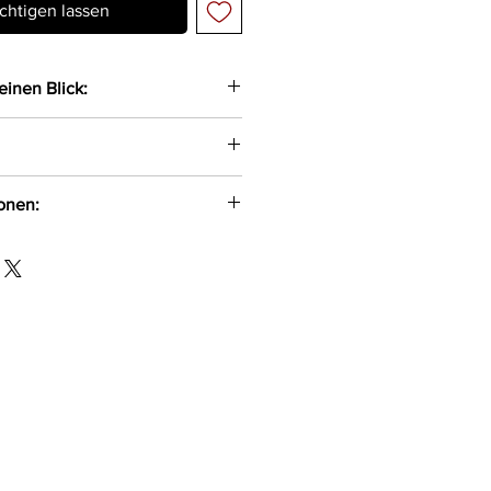
chtigen lassen
einen Blick:
zweifarbige Chemise gefertigt
us zarter Spitze, weichem Tüll
ion
ionen:
ckdichtem Material
n Trägern
ion Jabłoniowa 7 Wręczyca
urde aus durchsichtigem Tüll
130 info@beautynight.pl
der String
ter, 3%Elasthan