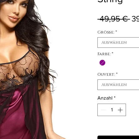
St
 49,95 € 
3
Größe:
*
Auswählen
Farbe:
*
Ouvert:
*
Auswählen
Anzahl
*
Nicht verfügbar