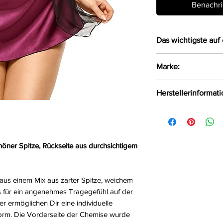
Benachri
Das wichtigste auf 
Verführerische 
Marke:
aus einem Mix a
sowie
Beauty Night Fash
Herstellerinformat
angenehmen bli
Mit verstellbare
Beauty Night Fash
Die Rückseite w
Wielka, Polen, 42-
gefertigt
Dazu ein passen
höner Spitze, Rückseite aus durchsichtigem
Größe:
S/M, L/XL
Farbe:
lila
Material:
97%Polyes
aus einem Mix aus zarter Spitze, weichem
as für ein angenehmes Tragegefühl auf der
er ermöglichen Dir eine individuelle
orm. Die Vorderseite der Chemise wurde