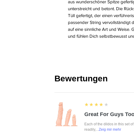
aus wunderschöner Spitze gefertig
unterstreicht und betont. Die Rüc
Tüll gefertigt, der einen verführer
passender String vervollständigt 
auf eine sinnliche Art und Weise. 
und fühlen Dich selbstbewusst un
Bewertungen
4
★★★★★
Great For Guys Too
Each of the dildos in this set o
readily,...
Zeig mir mehr