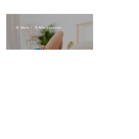
10. März
15 Min. Lesezeit
Alle Womanizer Modelle
2026 im Überblick –
Unterschiede einfach erklärt
3. Jan.
5 Min. Lesezeit