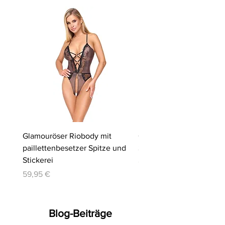
Glamouröser Riobody mit
Ouvert-Set mit Hebe-BH
paillettenbesetzer Spitze und
Slip | Cottelli LINGERIE
Stickerei
Preis
64,95 €
Preis
59,95 €
Blog-Beiträge