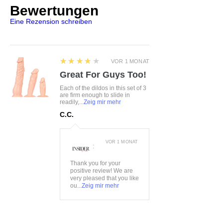
Bewertungen
Eine Rezension schreiben
4
★★★★★
VOR 1 MONAT
Great For Guys Too!
Each of the dildos in this set of 3
are firm enough to slide in
readily,...
Zeig mir mehr
C.C.
VOR 1 MONAT
:
Thank you for your
positive review! We are
very pleased that you like
ou...
Zeig mir mehr