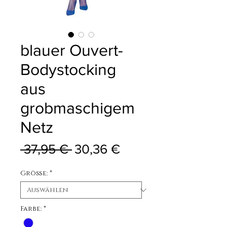
blauer Ouvert-
Bodystocking
aus
grobmaschigem
Netz
Standardpreis
Sale-Preis
 37,95 € 
30,36 €
Größe:
*
Farbe:
*