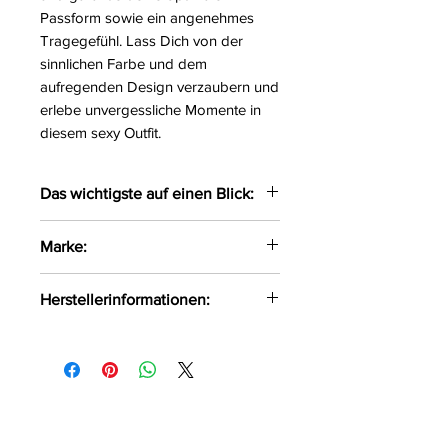
Passform sowie ein angenehmes
Tragegefühl. Lass Dich von der
sinnlichen Farbe und dem
aufregenden Design verzaubern und
erlebe unvergessliche Momente in
diesem sexy Outfit.
Das wichtigste auf einen Blick:
Sexy Bodystocking in Netz-
Marke:
sowie Strapsoptik
Im Schritt offen
Casmir
Herstellerinformationen:
Größe:
S/L
Farbe:
blau
FHU MATAR Jarosław Gryla Ul.
Material:
80%Polyamid,
Siemońska 11 Będzin, Polen, 42-
20%Elasthan
500 kontakt@passion.pl