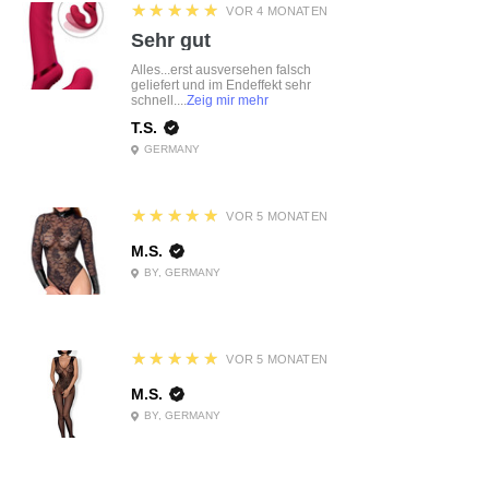
5
★★★★★
VOR 4 MONATEN
Sehr gut
Alles...erst ausversehen falsch
geliefert und im Endeffekt sehr
schnell....
Zeig mir mehr
T.S.
GERMANY
5
★★★★★
VOR 5 MONATEN
M.S.
BY, GERMANY
5
★★★★★
VOR 5 MONATEN
M.S.
BY, GERMANY