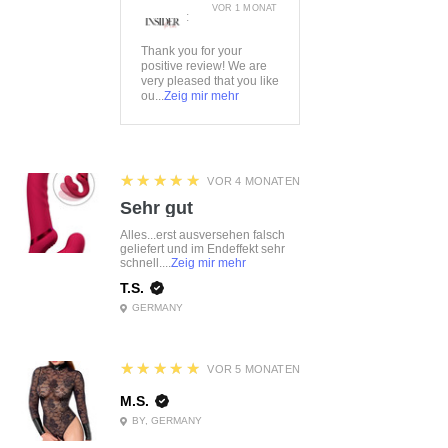
80ABCDE, 85BCD
VOR 1 MONAT
:
Farbe:
schwarz
Thank you for your
Material:
56%Polyamid,
positive review! We are
38%Polyester, 6%Elasthan
very pleased that you like
ou...
Zeig mir mehr
Lieferumfang:
BH
5
★★★★★
VOR 4 MONATEN
Sehr gut
Alles...erst ausversehen falsch
geliefert und im Endeffekt sehr
schnell....
Zeig mir mehr
T.S.
GERMANY
5
★★★★★
VOR 5 MONATEN
M.S.
BY, GERMANY