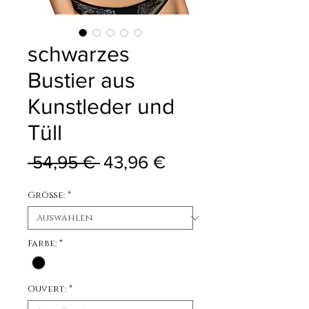
schwarzes
Bustier aus
Kunstleder und
Tüll
Standardpreis
Sale-Preis
 54,95 € 
43,96 €
Größe:
*
Farbe:
*
Ouvert:
*