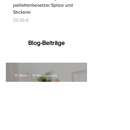
paillettenbesetzer Spitze und
Slip | Cottelli LINGERIE
Stickerei
Preis
64,95 €
Preis
59,95 €
Blog-Beiträge
10. März
15 Min. Lesezeit
Alle Womanizer Modelle