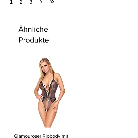
1
2
3
Ähnliche
Produkte
Glamouröser Riobody mit
Ouvert-Set mit Hebe-BH