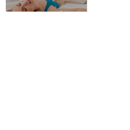
Alle Womanizer Modelle
2026 im Überblick –
Unterschiede einfach erklärt
3. Jan.
5 Min. Lesezeit
Produktbewertung: Der neue
Womanizer Next Duo im
Test