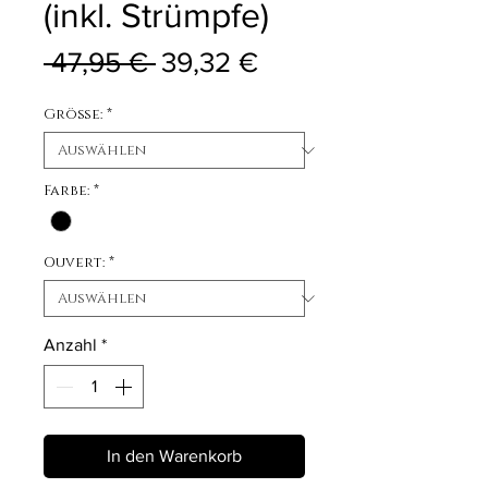
(inkl. Strümpfe)
Standardpreis
Sale-Preis
 47,95 € 
39,32 €
Größe:
*
Farbe:
*
Ouvert:
*
Anzahl
*
In den Warenkorb