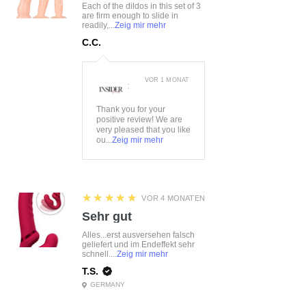
Each of the dildos in this set of 3
Material:
88%Polyester,
are firm enough to slide in
readily,...
Zeig mir mehr
12%Elasthan
C.C.
VOR 1 MONAT
:
Thank you for your
positive review! We are
very pleased that you like
ou...
Zeig mir mehr
5
★★★★★
VOR 4 MONATEN
Sehr gut
Alles...erst ausversehen falsch
geliefert und im Endeffekt sehr
schnell....
Zeig mir mehr
T.S.
GERMANY