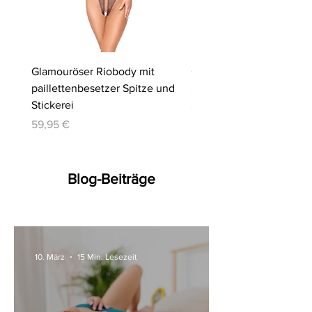
Glamouröser Riobody mit
Ouvert-Set mit Hebe-BH
paillettenbesetzer Spitze und
Slip | Cottelli LINGERIE
Stickerei
Preis
64,95 €
Preis
59,95 €
Blog-Beiträge
10. März
15 Min. Lesezeit