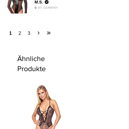
M.S.
BY, GERMANY
1
2
3
Ähnliche
Produkte